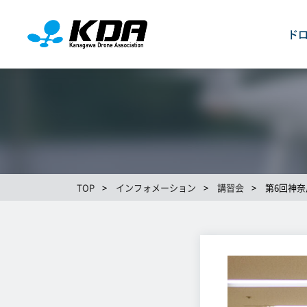
ド
TOP
>
インフォメーション
>
講習会
>
第6回神